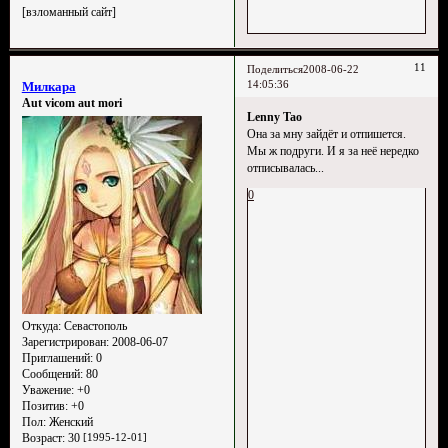
[взломанный сайт]
11
Поделиться
2008-06-22
14:05:36
Милкара
Aut vicom aut mori
Lenny Tao
Она за мну зайдёт и отпишется.
Мы ж подруги. И я за неё нередко
отписывалась...
0
Откуда:
Севастополь
Зарегистрирован
: 2008-06-07
Приглашений:
0
Сообщений:
80
Уважение:
+0
Позитив:
+0
Пол:
Женский
Возраст:
30
[1995-12-01]