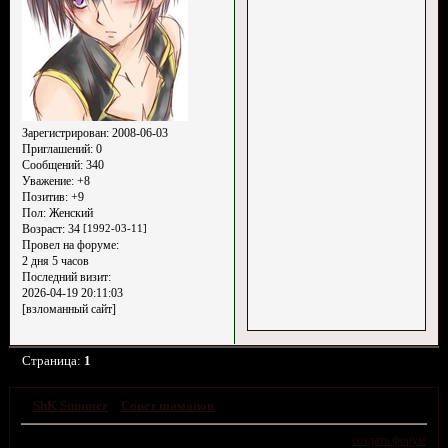
Зарегистрирован
: 2008-06-03
Приглашений:
0
Сообщений:
340
Уважение:
+8
Позитив:
+9
Пол:
Женский
Возраст:
34
[1992-03-11]
Провел на форуме:
2 дня 5 часов
Последний визит:
2026-04-19 20:11:03
[взломанный сайт]
Страница:
1
»
ShK Summer
»
Совет шаманов
»
Зал Судий
создать форум