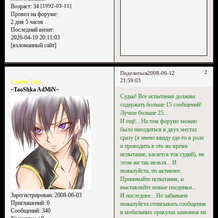
Возраст:
34
[1992-03-11]
Провел на форуме:
2 дня 5 часов
Последний визит:
2026-04-19 20:11:03
[взломанный сайт]
2
Поделиться
2008-06-12
21:59:03
Lenny Tao
~TaoShka AdMiN~
Судьи! Все испытания должны
содержать больше 15 сообщений!
Лучше больше 25...
И ещё... На том форуме можно
было находиться в двух местах
сразу (я имею ввиду где-то в роле
и проводить в это же время
испытание, касается ток судий), на
этом же так нельзя... И
пожалуйста, по активнее.
Принимайте испытания, и
выставляйте новые поединки...
Зарегистрирован
: 2008-06-03
И последнее... Не забываем
Приглашений:
0
пожалуйста отписывать сообщения
Сообщений:
340
в мобильных оракулах шаманов на