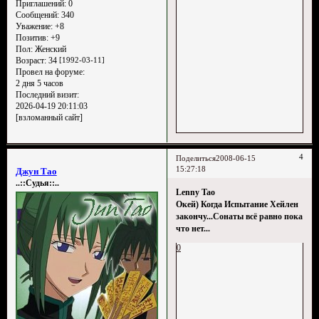
Приглашений:
0
Сообщений:
340
Уважение:
+8
Позитив:
+9
Пол:
Женский
Возраст:
34
[1992-03-11]
Провел на форуме:
2 дня 5 часов
Последний визит:
2026-04-19 20:11:03
[взломанный сайт]
4
Поделиться
2008-06-15
15:27:18
Джун Тао
..::Судья::..
Lenny Tao
Окей) Когда Испытание Хейлен
закончу...Сонаты всё равно пока
что нет...
0