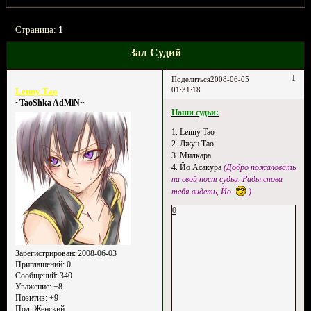
Страница:
1
Зал Судий
1
Поделиться
2008-06-05
01:31:18
Lenny Tao
~TaoShka AdMiN~
Наши судьи:
1. Lenny Tao
2. Джун Тао
3. Милкара
4. Йо Асакура
(Добро пожаловать
на свой пост судьи. Рады снова
тебя видеть, Йо
)
0
Зарегистрирован
: 2008-06-03
Приглашений:
0
Сообщений:
340
Уважение:
+8
Позитив:
+9
Пол:
Женский