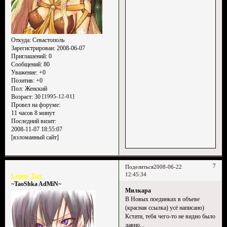
Откуда:
Севастополь
Зарегистрирован
: 2008-06-07
Приглашений:
0
Сообщений:
80
Уважение:
+0
Позитив:
+0
Пол:
Женский
Возраст:
30
[1995-12-01]
Провел на форуме:
11 часов 8 минут
Последний визит:
2008-11-07 18:55:07
[взломанный сайт]
7
Поделиться
2008-06-22
12:45:34
Lenny Tao
~TaoShka AdMiN~
Милкара
В Новых поединках в объеве
(красная ссылка) усё написано)
Кстати, тебя чего-то не видно было
давно...