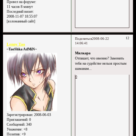
Провел на форуме:
11 часов 8 минут
Последний визит:
2008-11-07 18:55:07
[взломанный сайт]
12
Поделиться
2008-06-22
14:06:41
Lenny Tao
~TaoShka AdMiN~
Милкара
Отпишет, что именно? Заменить
тебя на судействе нельзя простым
шаманам...
0
Зарегистрирован
: 2008-06-03
Приглашений:
0
Сообщений:
340
Уважение:
+8
Позитив:
+9