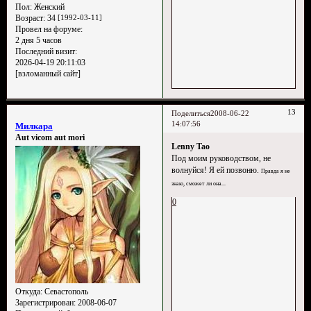
Пол:
Женский
Возраст:
34
[1992-03-11]
Провел на форуме:
2 дня 5 часов
Последний визит:
2026-04-19 20:11:03
[взломанный сайт]
13
Поделиться
2008-06-22
14:07:56
Милкара
Aut vicom aut mori
Lenny Tao
Под моим руководством, не
волнуйся! Я ей позвоню.
Правда я не
знаю, сможет ли она...
0
Откуда:
Севастополь
Зарегистрирован
: 2008-06-07