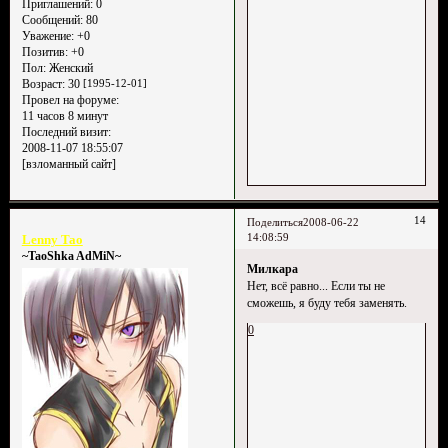
Приглашений:
0
Сообщений:
80
Уважение:
+0
Позитив:
+0
Пол:
Женский
Возраст:
30
[1995-12-01]
Провел на форуме:
11 часов 8 минут
Последний визит:
2008-11-07 18:55:07
[взломанный сайт]
14
Поделиться
2008-06-22
14:08:59
Lenny Tao
~TaoShka AdMiN~
Милкара
Нет, всё равно... Если ты не
сможешь, я буду тебя заменять.
0