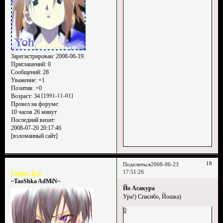
Зарегистрирован
: 2008-06-19
Приглашений:
0
Сообщений:
28
Уважение:
+1
Позитив:
+0
Возраст:
34
[1991-11-01]
Провел на форуме:
10 часов 26 минут
Последний визит:
2008-07-20 20:17:46
[взломанный сайт]
18
Поделиться
2008-06-23
17:51:26
Lenny Tao
~TaoShka AdMiN~
Йо Асакура
Ура!) Спасибо, Йошка)
0