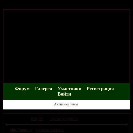
Форум
Галерея
Участники
Регистрация
Войти
Активные темы
Привет, Гость!
Войдите
или
зарегистрируйтесь
.
»
ShK Summer
»
Совет шаманов
»
Зал Судий