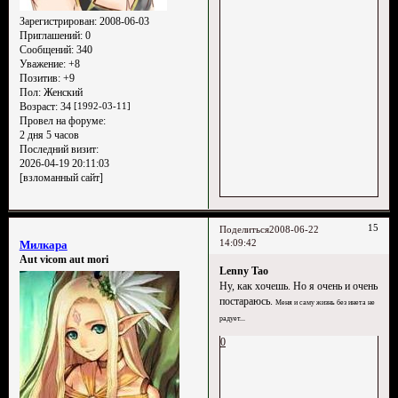
Зарегистрирован
: 2008-06-03
Приглашений:
0
Сообщений:
340
Уважение:
+8
Позитив:
+9
Пол:
Женский
Возраст:
34
[1992-03-11]
Провел на форуме:
2 дня 5 часов
Последний визит:
2026-04-19 20:11:03
[взломанный сайт]
15
Поделиться
2008-06-22
14:09:42
Милкара
Aut vicom aut mori
Lenny Tao
Ну, как хочешь. Но я очень и очень
постараюсь.
Меня и саму жизнь без инета не
радует...
0