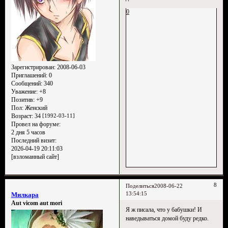
0
Зарегистрирован
: 2008-06-03
Приглашений:
0
Сообщений:
340
Уважение:
+8
Позитив:
+9
Пол:
Женский
Возраст:
34
[1992-03-11]
Провел на форуме:
2 дня 5 часов
Последний визит:
2026-04-19 20:11:03
[взломанный сайт]
8
Поделиться
2008-06-22
13:54:15
Милкара
Aut vicom aut mori
Я ж писала, что у бабушки! И
наведываться домой буду редко.