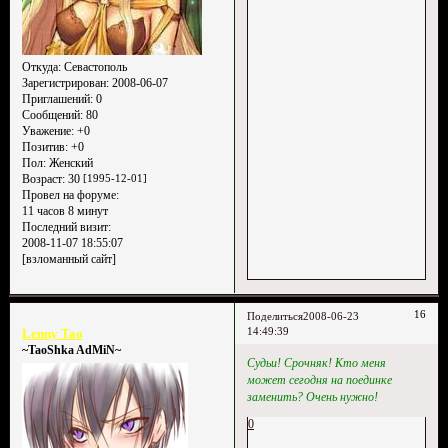
Откуда:
Севастополь
Зарегистрирован
: 2008-06-07
Приглашений:
0
Сообщений:
80
Уважение:
+0
Позитив:
+0
Пол:
Женский
Возраст:
30
[1995-12-01]
Провел на форуме:
11 часов 8 минут
Последний визит:
2008-11-07 18:55:07
[взломанный сайт]
16
Поделиться
2008-06-23
14:49:39
Lenny Tao
~TaoShka AdMiN~
Судьи! Срочняк! Кто меня
может сегодня на поединке
заменить? Очень нужно!
0