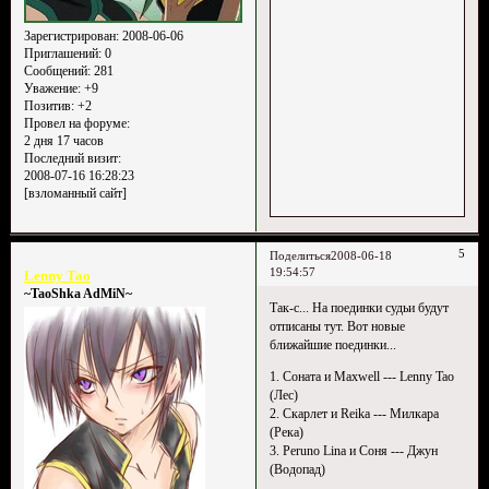
Зарегистрирован
: 2008-06-06
Приглашений:
0
Сообщений:
281
Уважение:
+9
Позитив:
+2
Провел на форуме:
2 дня 17 часов
Последний визит:
2008-07-16 16:28:23
[взломанный сайт]
5
Поделиться
2008-06-18
19:54:57
Lenny Tao
~TaoShka AdMiN~
Так-с... На поединки судьи будут
отписаны тут. Вот новые
ближайшие поединки...
1. Соната и Maxwell --- Lenny Tao
(Лес)
2. Скарлет и Reika --- Милкара
(Река)
3. Peruno Lina и Соня --- Джун
(Водопад)