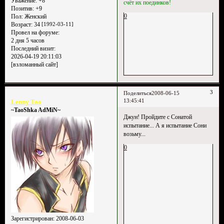
Уважение:
+8
счёт их поединков!
Позитив:
+9
0
Пол:
Женский
Возраст:
34
[1992-03-11]
Провел на форуме:
2 дня 5 часов
Последний визит:
2026-04-19 20:11:03
[взломанный сайт]
3
Поделиться
2008-06-15
13:45:41
Lenny Tao
~TaoShka AdMiN~
Джун! Пройдите с Сонатой
испытание... А я испытание Сони
возьму...
0
Зарегистрирован
: 2008-06-03