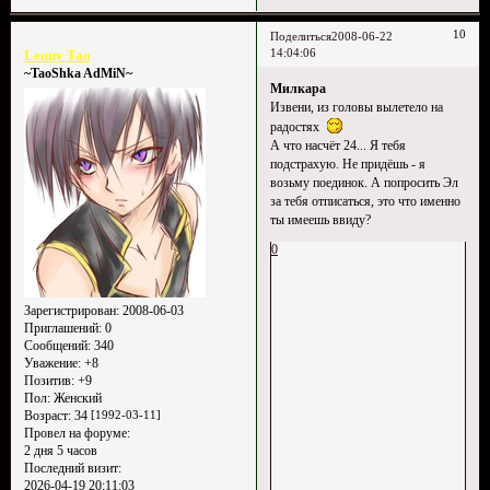
10
Поделиться
2008-06-22
14:04:06
Lenny Tao
~TaoShka AdMiN~
Милкара
Извени, из головы вылетело на
радостях
А что насчёт 24... Я тебя
подстрахую. Не придёшь - я
возьму поединок. А попросить Эл
за тебя отписаться, это что именно
ты имеешь ввиду?
0
Зарегистрирован
: 2008-06-03
Приглашений:
0
Сообщений:
340
Уважение:
+8
Позитив:
+9
Пол:
Женский
Возраст:
34
[1992-03-11]
Провел на форуме:
2 дня 5 часов
Последний визит:
2026-04-19 20:11:03